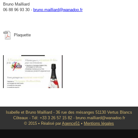
Bruno Mailliard
06 88 96 93 30 -
bruno.mailliard@wanadoo.fr
Plaquette
Isabelle et Bruno Mailliard - 36 rue des mésanges 51130 Vertus Blancs
Côteaux - Tél: +33 3 26 57 15 82 - bruno.mailliard@wanadoo.fr
© 2015 • Réalisé par
Agence51
•
Mentions légales